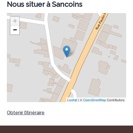
Nous situer à Sancoins
+
−
Leaflet
| ©
OpenStreetMap
Contributors
Obtenir l’itinéraire