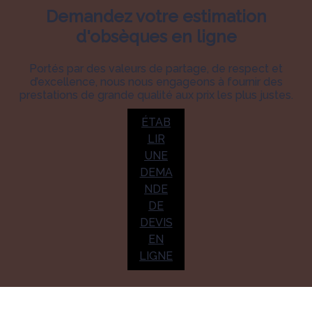
Demandez votre estimation
d'obsèques en ligne
Portés par des valeurs de partage, de respect et
d’excellence, nous nous engageons à fournir des
prestations de grande qualité aux prix les plus justes.
ÉTAB
LIR
UNE
DEMA
NDE
DE
DEVIS
EN
LIGNE