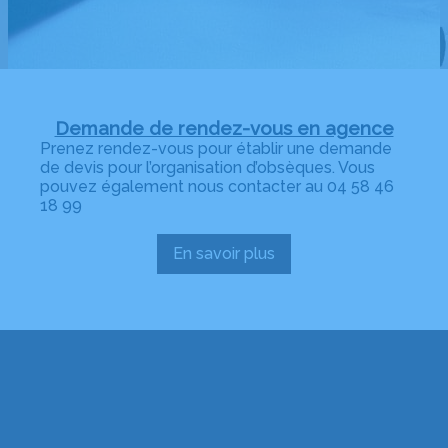
Demande de rendez-vous en agence
Prenez rendez-vous pour établir une demande
de devis pour l’organisation d’obsèques. Vous
pouvez également nous contacter au 04 58 46
18 99
En savoir plus
:
Demande
de
rendez-
vous
en
agence