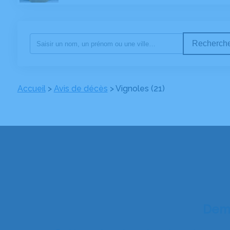
Recherche
Accueil
>
Avis de décès
>
Vignoles (21)
Dema