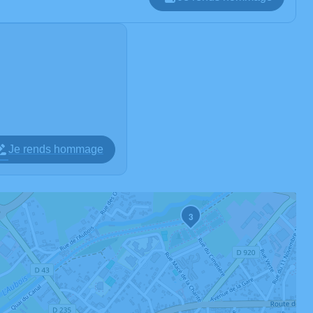
Je rends hommage
3