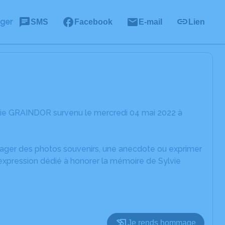
ager
SMS
Facebook
E-mail
Lien
vie GRAINDOR survenu le mercredi 04 mai 2022 à
rtager des photos souvenirs, une anecdote ou exprimer
'expression dédié à honorer la mémoire de Sylvie
Je rends hommage