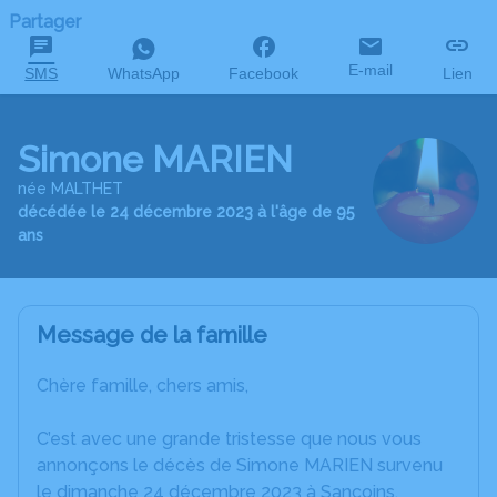
Partager
E-mail
SMS
WhatsApp
Facebook
Lien
Simone MARIEN
née MALTHET
décédée le 24 décembre 2023 à l'âge de 95
ans
Message de la famille
Chère famille, chers amis,
C’est avec une grande tristesse que nous vous
annonçons le décès de Simone MARIEN survenu
le dimanche 24 décembre 2023 à Sancoins.