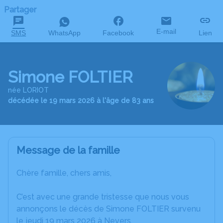
Partager
E-mail
SMS
WhatsApp
Facebook
Lien
Simone FOLTIER
née LORIOT
décédée le 19 mars 2026 à l'âge de 83 ans
Message de la famille
Chère famille, chers amis,
C’est avec une grande tristesse que nous vous
annonçons le décès de Simone FOLTIER survenu
le jeudi 19 mars 2026 à Nevers.