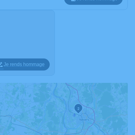
Je rends hommage
2