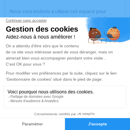
Nous vous invitons à utiliser cet espace pour
laisser vos condoléances, partager des photos
souvenirs, une anecdote ou exprimer vos pensées
à travers des poèmes ou des textes. Cet endroit
est un lieu d'expression dédié à honorer la
mémoire de Robert COLIN.
Un service de plantation d’arbre hommage est
disponible ici
.
Je rends hommage
Cérémonie religieuse
mercredi 08 janvier 2025 à 10h00
1
Église Saint Martin de Lurcy-Lévis
03320 Lurcy-Lévis
Faire-part
Hommages