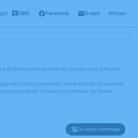
ager
SMS
Facebook
E-mail
Lien
e BÉBIN survenu le lundi 06 octobre 2025 à Moulins.
rtager des photos souvenirs, une anecdote ou exprimer
d'expression dédié à honorer la mémoire de Renée
Je rends hommage