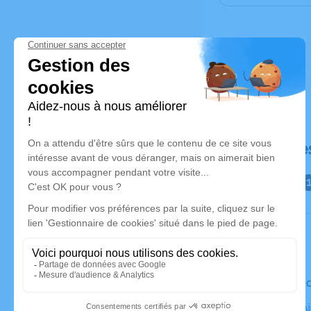
Déroulé de
Le vendre
Eglise St 