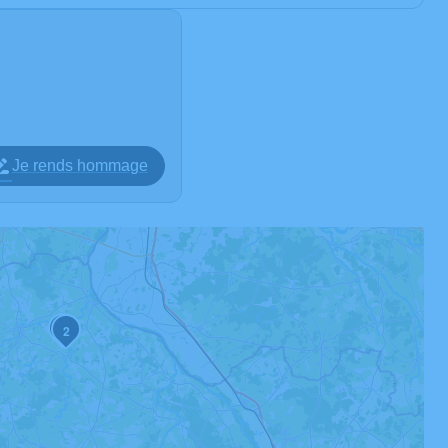
Je rends hommage
3
2