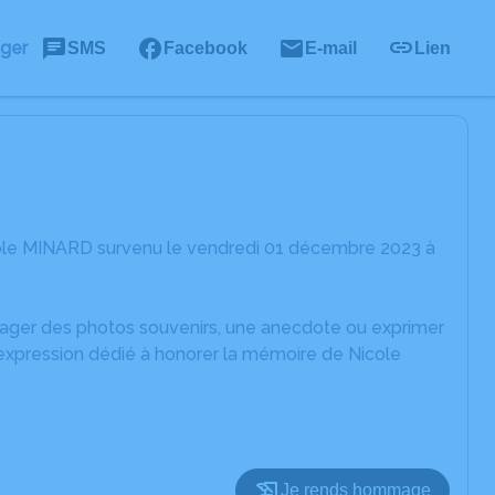
ager
SMS
Facebook
E-mail
Lien
cole MINARD survenu le vendredi 01 décembre 2023 à
rtager des photos souvenirs, une anecdote ou exprimer
'expression dédié à honorer la mémoire de Nicole
Je rends hommage