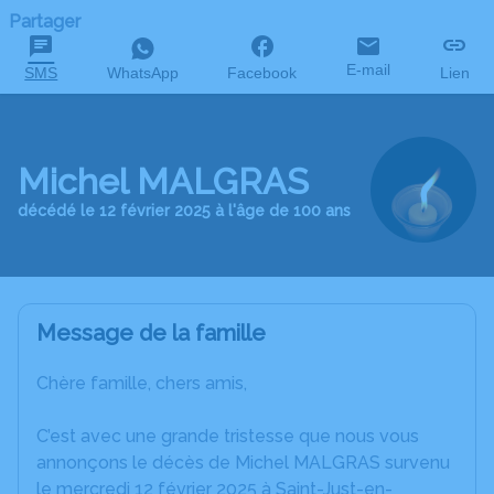
Partager
E-mail
SMS
WhatsApp
Facebook
Lien
Michel MALGRAS
décédé le 12 février 2025 à l'âge de 100 ans
Message de la famille
Chère famille, chers amis,
C’est avec une grande tristesse que nous vous
annonçons le décès de Michel MALGRAS survenu
le mercredi 12 février 2025 à Saint-Just-en-