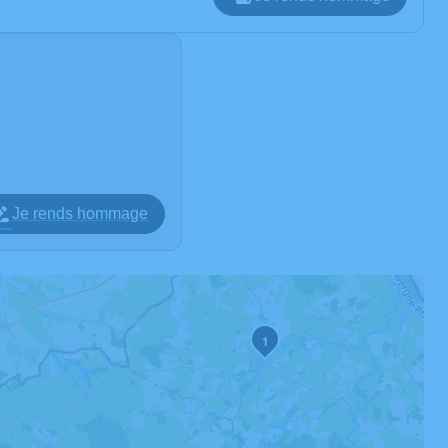
Je rends hommage
1