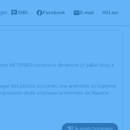
ager
SMS
Facebook
E-mail
Lien
rice METENIER survenu le dimanche 27 juillet 2025 à
rtager des photos souvenirs, une anecdote ou exprimer
'expression dédié à honorer la mémoire de Maurice
Je rends hommage