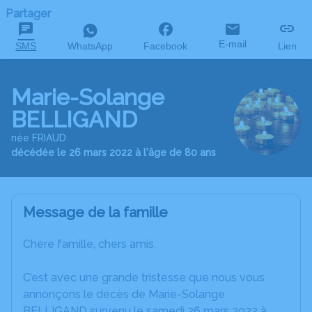
Partager
E-mail
SMS
WhatsApp
Facebook
Lien
Marie-Solange
BELLIGAND
née FRIAUD
décédée le 26 mars 2022 à l'âge de 80 ans
Message de la famille
Chère famille, chers amis,
C’est avec une grande tristesse que nous vous
annonçons le décès de Marie-Solange
BELLIGAND survenu le samedi 26 mars 2022 à