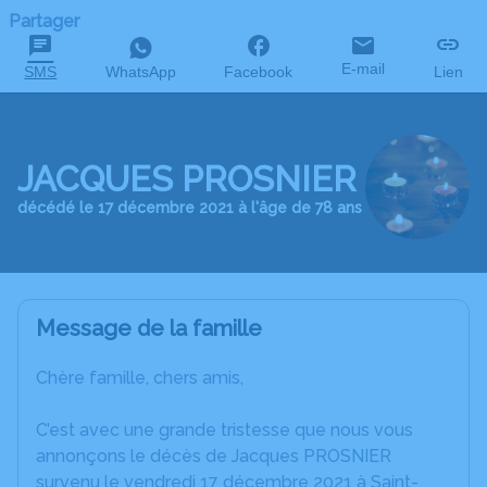
Partager
E-mail
SMS
WhatsApp
Facebook
Lien
JACQUES PROSNIER
décédé le 17 décembre 2021 à l'âge de 78 ans
Message de la famille
Chère famille, chers amis,
C’est avec une grande tristesse que nous vous
annonçons le décès de Jacques PROSNIER
survenu le vendredi 17 décembre 2021 à Saint-