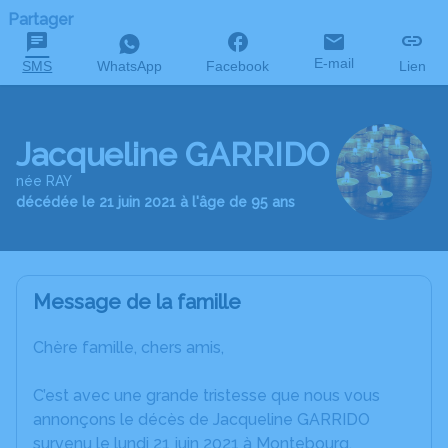
Partager
E-mail
SMS
WhatsApp
Facebook
Lien
Jacqueline GARRIDO
née RAY
décédée le 21 juin 2021 à l'âge de 95 ans
Message de la famille
Chère famille, chers amis,
C’est avec une grande tristesse que nous vous
annonçons le décès de Jacqueline GARRIDO
survenu le lundi 21 juin 2021 à Montebourg.