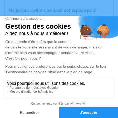
Nous vous invitons à utiliser cet espace pour
laisser vos condoléances, partager des photos
souvenirs, une anecdote ou exprimer vos pensées
à travers des poèmes ou des textes. Cet endroit
est un lieu d'expression dédié à honorer la
mémoire de Gérard FUCHS.
Un service de plantation d’arbre hommage est
disponible ici
.
Je rends hommage
Cérémonie civile
mercredi 07 août 2024 à 16h00
1
Crématorium d'Yzeure
18 Rue du Repos
Faire-part
Hommages
03400 Yzeure