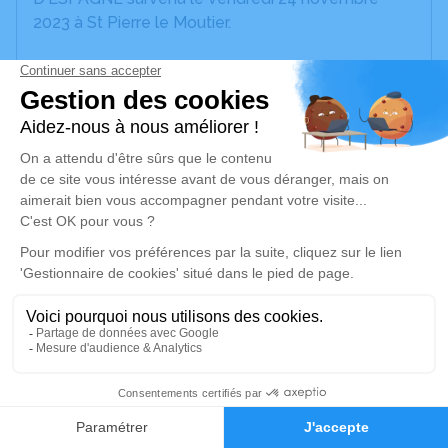
2023 à St Pierre le Moutier.
Nous vous invitons à utiliser cet espace pour
laisser vos condoléances, partager des photos
souvenirs, une anecdote ou exprimer vos pensées
à travers des poèmes ou des textes. Cet endroit
est un lieu d'expression dédié à honorer la
mémoire de Georges VERGES D'ESPAGNE.
Un service de plantation d’arbre hommage est
disponible ici
.
Je rends hommage
Cérémonie religieuse
1
jeudi 30 novembre 2023 à 10h45
Église Saint-Pierre de Saint-Pierre-le-Moûtier
Faire-part
Hommages
1 Place de l'Église