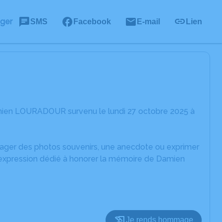
ager
SMS
Facebook
E-mail
Lien
mien LOURADOUR survenu le lundi 27 octobre 2025 à
rtager des photos souvenirs, une anecdote ou exprimer
d'expression dédié à honorer la mémoire de Damien
Je rends hommage