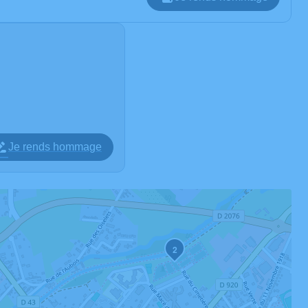
Je rends hommage
2