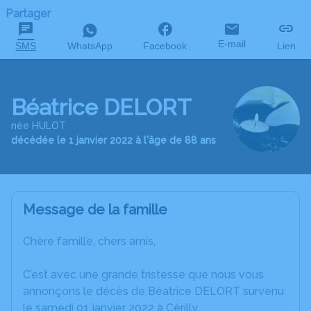
Partager
E-mail
SMS
WhatsApp
Facebook
Lien
Béatrice DELORT
née HULOT
décédée le 1 janvier 2022 à l'âge de 88 ans
Message de la famille
Chère famille, chers amis,
C’est avec une grande tristesse que nous vous
annonçons le décès de Béatrice DELORT survenu
le samedi 01 janvier 2022 à Cérilly.