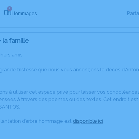
9
Part
Hommages
la famille
chers amis,
 grande tristesse que nous vous annonçons le décès d’Anto
ons à utiliser cet espace privé pour laisser vos condoléanc
nsées à travers des poèmes ou des textes. Cet endroit est 
 SANTOS.
plantation d’arbre hommage est
disponible ici
.